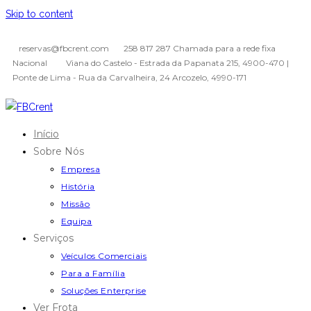
Skip to content
reservas@fbcrent.com
258 817 287 Chamada para a rede fixa
Nacional
Viana do Castelo - Estrada da Papanata 215, 4900-470 |
Ponte de Lima - Rua da Carvalheira, 24 Arcozelo, 4990-171
Início
Sobre Nós
Empresa
História
Missão
Equipa
Serviços
Veículos Comerciais
Para a Família
Soluções Enterprise
Ver Frota